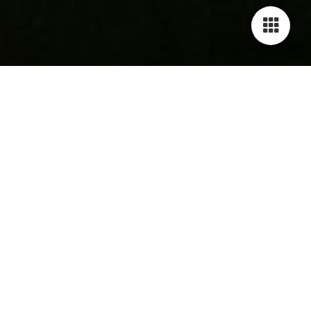
Zum Gedenken an alle, diese wir
sehr liebten und in unser Herz
geschlossen hatten. Sie sind nur
vorausgegangen, da wo wir alle, ob
arm oder reich, Bettler oder König,
folgen werden, wohin auch immer.
Euer – Manfred 609